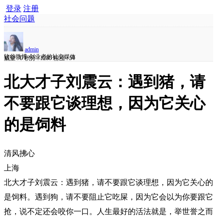
登录
注册
社会问题
admin
软谷微博-创业者的社交媒体
威望 :
0
积分 :
1280
粉丝 :
54
北大才子刘震云：遇到猪，请
不要跟它谈理想，因为它关心
的是饲料
清风拂心
上海
北大才子刘震云：遇到猪，请不要跟它谈理想，因为它关心的
是饲料。遇到狗，请不要阻止它吃屎，因为它会以为你要跟它
抢，说不定还会咬你一口。人生最好的活法就是，举世誉之而