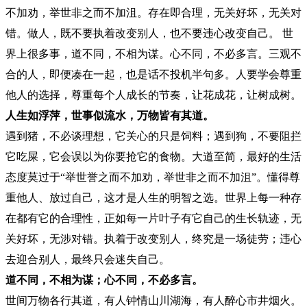
不加劝，举世非之而不加沮。存在即合理，无关好坏，无关对
错。做人，既不要执着改变别人，也不要违心改变自己。 世
界上很多事，道不同，不相为谋。心不同，不必多言。三观不
合的人，即便凑在一起，也是话不投机半句多。人要学会尊重
他人的选择，尊重每个人成长的节奏，让花成花，让树成树。
人生如浮萍，世事似流水，万物皆有其道。
遇到猪，不必谈理想，它关心的只是饲料；遇到狗，不要阻拦
它吃屎，它会误以为你要抢它的食物。大道至简，最好的生活
态度莫过于“举世誉之而不加劝，举世非之而不加沮”。懂得尊
重他人、放过自己，这才是人生的明智之选。世界上每一种存
在都有它的合理性，正如每一片叶子有它自己的生长轨迹，无
关好坏，无涉对错。执着于改变别人，终究是一场徒劳；违心
去迎合别人，最终只会迷失自己。
道不同，不相为谋；心不同，不必多言。
世间万物各行其道，有人钟情山川湖海，有人醉心市井烟火。