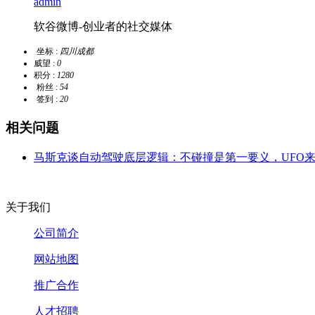
admin
软谷微博-创业者的社交媒体
坐标 :
四川成都
威望 :
0
积分 :
1280
粉丝 :
54
签到 :
20
相关问题
马斯克谈自动驾驶底层逻辑：不碰撞是第一要义，UFO来了汽
关于我们
公司简介
网站地图
推广合作
人才招聘