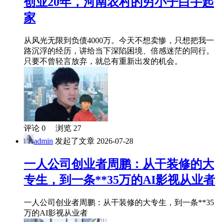
创业20年，河南农村的穷小子白手起
家
从风光无限到负债4000万。今天不想卖惨，只想把我一
路沉浮的经历，讲给当下深陷困境、倍感迷茫的同行。
只要不曾轻言放弃，就总有重新出发的机会。
评论 0 浏览 27
admin
发起了文章
2026-07-28
一人公司创业者周鹏：从干装修的大
专生，到一条**35万的AI影视从业者
一人公司创业者周鹏：从干装修的大专生，到一条**35
万的AI影视从业者