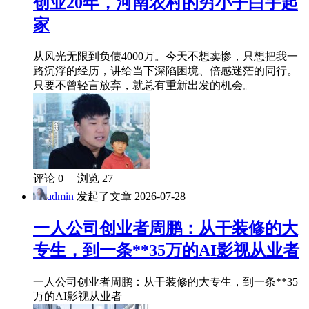
创业20年，河南农村的穷小子白手起
家
从风光无限到负债4000万。今天不想卖惨，只想把我一
路沉浮的经历，讲给当下深陷困境、倍感迷茫的同行。
只要不曾轻言放弃，就总有重新出发的机会。
评论 0 浏览 27
admin
发起了文章
2026-07-28
一人公司创业者周鹏：从干装修的大
专生，到一条**35万的AI影视从业者
一人公司创业者周鹏：从干装修的大专生，到一条**35
万的AI影视从业者